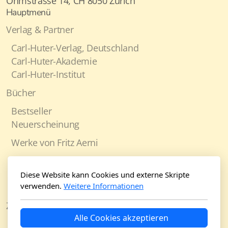
Ohmstrasse 14, CH 8050 Zürich
Hauptmenü
Verlag & Partner
Carl-Huter-Verlag, Deutschland
Carl-Huter-Akademie
Carl-Huter-Institut
Bücher
Bestseller
Neuerscheinung
Werke von Fritz Aerni
Werke von Carl Huter
Weitere Werke
Diese Website kann Cookies und externe Skripte
verwenden.
Weitere Informationen
Geschichte der Psychophysiognomik
Zeitschrift
Alle Cookies akzeptieren
Jahresabonnement