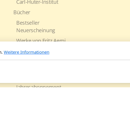
Carl-Huter-Institut
Bücher
Bestseller
Neuerscheinung
Werke von Fritz Aerni
Werke von Carl Huter
n.
Weitere Informationen
Weitere Werke
Geschichte der Psychophysiognomik
Zeitschrift
Jahresabonnement
Physiognomie und Charakter 2026
Physiognomie und Charakter 2025
Physiognomie und Charakter 2024
Physiognomie und Charakter 2023
Physiognomie und Charakter 2022