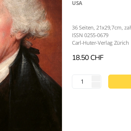
USA
36 Seiten, 21x29,7cm, za
ISSN 0255-0679
Carl-Huter-Verlag Zürich
18.50
CHF