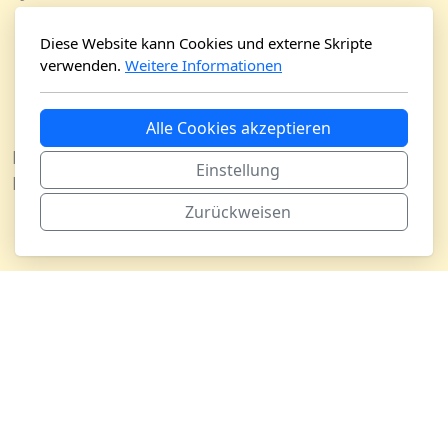
Physiognomie und Charakter 2026
Physiognomie und Charakter 2025
Diese Website kann Cookies und externe Skripte
verwenden.
Weitere Informationen
Physiognomie und Charakter 2024
Physiognomie und Charakter 2023
Physiognomie und Charakter 2022
Alle Cookies akzeptieren
Häufig gestellte Fragen (FAQ)
Einstellung
Kontakt
Zurückweisen
Gutschein
Medien
Newsletter
Presse
Rechtliches
Buchhandel
Impressum
Buchhandel