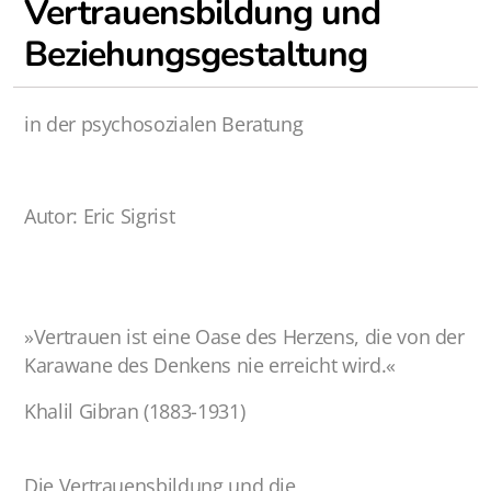
Vertrauensbildung und
Physiognomie und Charakter 2023
Beziehungsgestaltung
Physiognomie und Charakter 2022
in der psychosozialen Beratung
Autor: Eric Sigrist
Gutschein
»Vertrauen ist eine Oase des Herzens, die von der
Karawane des Denkens nie erreicht wird.«
Khalil Gibran (1883-1931)
Die Vertrauensbildung und die