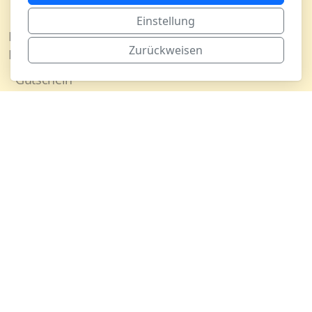
Physiognomie und Charakter 2022
Einstellung
Häufig gestellte Fragen (FAQ)
Zurückweisen
Kontakt
Gutschein
Medien
Newsletter
Presse
Rechtliches
Buchhandel
Impressum
Buchhandel
Datenschutzbestimmungen
Produktsicherheit
Nutzungsbedingungen