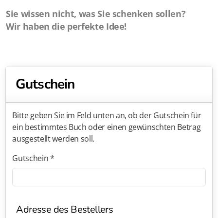
Neuerscheinung
Sie wissen nicht, was Sie schenken sollen?
Werke von Fritz Aerni
Wir haben die perfekte Idee!
Werke von Carl Huter
Weitere Werke
Gutschein
Geschichte der Psychophysiognomik
Bitte geben Sie im Feld unten an, ob der Gutschein für
ein bestimmtes Buch oder einen gewünschten Betrag
ausgestellt werden soll.
Jahresabonnement
Gutschein *
Physiognomie und Charakter 2026
Physiognomie und Charakter 2025
Physiognomie und Charakter 2024
Adresse des Bestellers