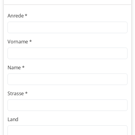
Physiognomie und Charakter 2023
Anrede *
Physiognomie und Charakter 2022
Vorname *
Gutschein
Name *
Strasse *
Land